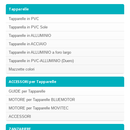
MISURE TAPPARELLE
Tapparelle
DIAMETRO DI ARROTOLAMENTO
Tapparelle in PVC
Tapparella in PVC Sole
TAPPARELLA IN PVC
Tapparelle in ALLUMINIO
TAPPARELLA IN ALLUMINIO
Tapparelle in ACCIAIO
TAPPARELLA IN ACCIAIO
Tapparelle in ALLUMINIO a foro largo
TAPPARELLA IN PVC-ALLUMINIO (DUERO)
Tapparelle in PVC-ALLUMINIO (Duero)
Mazzette colori
TIPI DI MANOVRA
ACCESSORI per Tapparelle
COLORI TAPPARELLE
GUIDE per Tapparelle
MOTORE per Tapparelle BLUEMOTOR
MOTORE per Tapparelle MOVITEC
ACCESSORI
ZANZARIERE