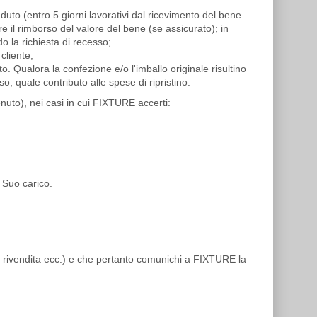
uto (entro 5 giorni lavorativi dal ricevimento del bene
e il rimborso del valore del bene (se assicurato); in
o la richiesta di recesso;
cliente;
. Qualora la confezione e/o l'imballo originale risultino
 quale contributo alle spese di ripristino.
nuto), nei casi in cui FIXTURE accerti:
 Suo carico.
tale, rivendita ecc.) e che pertanto comunichi a FIXTURE la