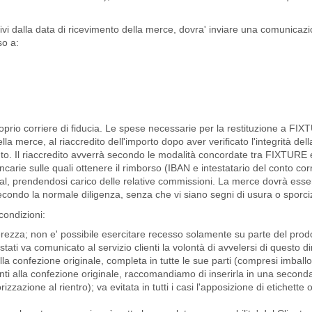
vorativi dalla data di ricevimento della merce, dovra' inviare una comuni
so a:
roprio corriere di fiducia.
Le spese necessarie per la restituzione a FIXT
a merce, al riaccredito dell'importo dopo aver verificato l'integrità del
to. Il riaccredito avverrà secondo le modalità concordate tra FIXTURE e 
carie sulle quali ottenere il rimborso (IBAN e intestatario del conto co
al, prendendosi carico delle relative commissioni. La merce dovrà essere 
econdo la normale diligenza, senza che vi siano segni di usura o sporci
condizioni:
interezza; non e' possibile esercitare recesso solamente su parte del prodo
tati va comunicato al servizio clienti la volontà di avvelersi di questo dir
nella confezione originale, completa in tutte le sue parti (compresi imb
ti alla confezione originale, raccomandiamo di inserirla in una seconda 
zazione al rientro); va evitata in tutti i casi l'apposizione di etichette 