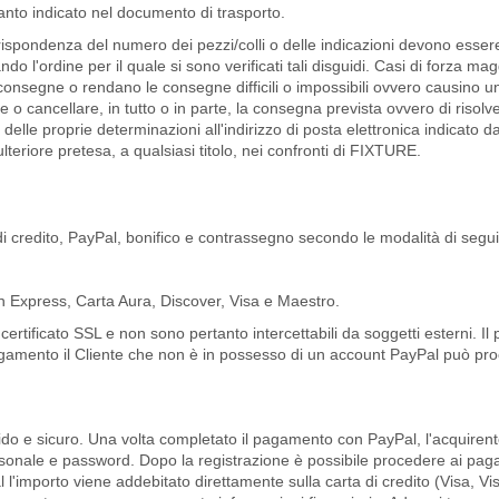
nto indicato nel documento di trasporto.
orrispondenza del numero dei pezzi/colli o delle indicazioni devono esse
do l'ordine per il quale si sono verificati tali disguidi. Casi di forza ma
e consegne o rendano le consegne difficili o impossibili ovvero causino u
 o cancellare, in tutto o in parte, la consegna prevista ovvero di risolver
 proprie determinazioni all'indirizzo di posta elettronica indicato dal C
teriore pretesa, a qualsiasi titolo, nei confronti di FIXTURE.
 di credito, PayPal, bonifico e contrassegno secondo le modalità di segui
n Express, Carta Aura, Discover, Visa e Maestro.
e certificato SSL e non sono pertanto intercettabili da soggetti esterni. I
agamento il Cliente che non è in possesso di un account PayPal può pro
o e sicuro. Una volta completato il pagamento con PayPal, l'acquirente 
rsonale e password. Dopo la registrazione è possibile procedere ai paga
l l'importo viene addebitato direttamente sulla carta di credito (Visa, 