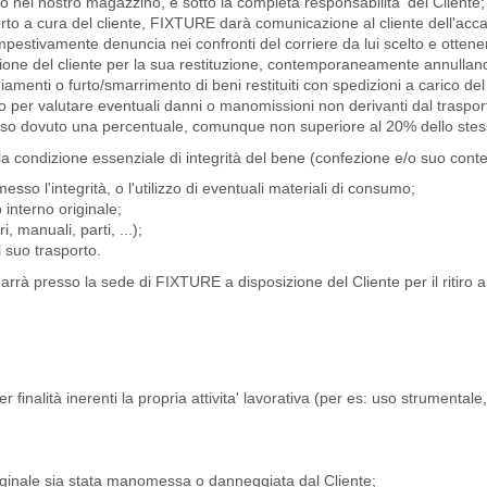
nto nel nostro magazzino, è sotto la completa responsabilita' del Cliente;
to a cura del cliente, FIXTURE darà comunicazione al cliente dell'accad
mpestivamente denuncia nei confronti del corriere da lui scelto e ottener
zione del cliente per la sua restituzione, contemporaneamente annulland
ti o furto/smarrimento di beni restituiti con spedizioni a carico del 
o per valutare eventuali danni o manomissioni non derivanti dal trasporto
so dovuto una percentuale, comunque non superiore al 20% dello stesso,
la condizione essenziale di integrità del bene (confezione e/o suo conte
sso l'integrità, o l'utilizzo di eventuali materiali di consumo;
interno originale;
, manuali, parti, ...);
 suo trasporto.
arrà presso la sede di FIXTURE a disposizione del Cliente per il ritiro a
 per finalità inerenti la propria attivita' lavorativa (per es: uso strumen
originale sia stata manomessa o danneggiata dal Cliente;