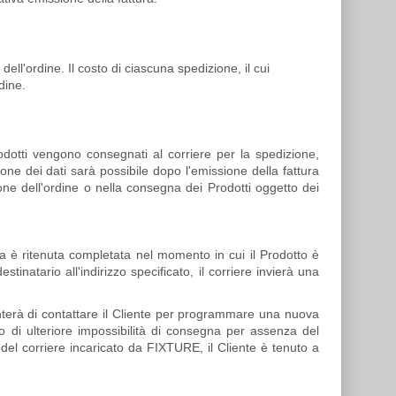
ll'ordine. Il costo di ciascuna spedizione, il cui
dine.
odotti vengono consegnati al corriere per la spedizione,
ione dei dati sarà possibile dopo l'emissione della fattura
one dell'ordine o nella consegna dei Prodotti oggetto dei
na è ritenuta completata nel momento in cui il Prodotto è
natario all'indirizzo specificato, il corriere invierà una
tenterà di contattare il Cliente per programmare una nuova
so di ulteriore impossibilità di consegna per assenza del
del corriere incaricato da FIXTURE, il Cliente è tenuto a