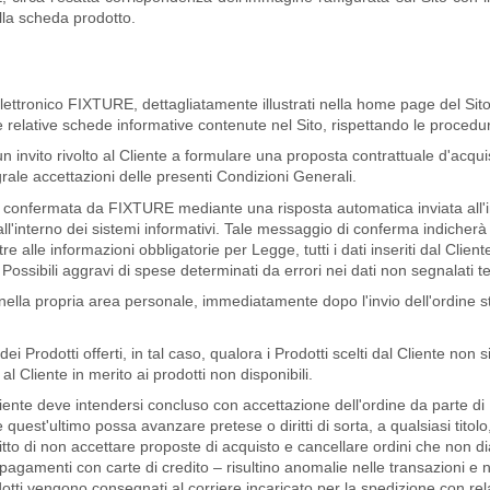
lla scheda prodotto.
lettronico FIXTURE, dettagliatamente illustrati nella home page del Sito h
e relative schede informative contenute nel Sito, rispettando le procedure
un invito rivolto al Cliente a formulare una proposta contrattuale d'acqui
ale accettazioni delle presenti Condizioni Generali.
 è confermata da
FIXTURE
mediante una risposta automatica inviata all'i
ll'interno dei sistemi informativi. Tale messaggio di conferma indicherà
lle informazioni obbligatorie per Legge, tutti i dati inseriti dal Cliente
ssibili aggravi di spese determinati da errori nei dati non segnalati 
 nella propria area personale, immediatamente dopo l'invio dell'ordine 
ei Prodotti offerti, in tal caso, qualora i Prodotti scelti dal Cliente non si
l Cliente in merito ai prodotti non disponibili.
Cliente deve intendersi concluso con accettazione dell'ordine da parte di
e quest'ultimo possa avanzare pretese o diritti di sorta, a qualsiasi titol
diritto di non accettare proposte di acquisto e cancellare ordini che non di
i pagamenti con carte di credito – risultino anomalie nelle transazioni e
dotti vengono consegnati al corriere incaricato per la spedizione con rel