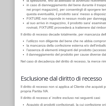
la spedizione, fino all'attestato di avvenuto ricevime
in caso di danneggiamento del bene durante il traspor
nei propri magazzini), per consentirgli di sporgere te
questa eventualità, il prodotto sara' messo a disposi
FIXTURE non risponde in nessun modo per danneggiamen
al suo arrivo in magazzino, il prodotto sara' esaminat
rovinati, FIXTURE provvederà a trattenere dal rimbor
Il diritto di recesso decade totalmente, per mancanza del
l'utilizzo non diligente del bene che ne abbia comprome
la mancanza della confezione esterna e/o dell'imballo 
l'assenza di elementi integranti del prodotto (accessori
il danneggiamento del prodotto per cause diverse dal
Nel caso di decadenza del diritto di recesso, la merce rim
Esclusione dal diritto di recesso
Il diritto di recesso non si applica al Cliente che acquisti
propria Partita IVA.
Il diritto di recesso e' inoltre escluso nei seguenti casi:
Acquisto di prodotti confezionati, la cui confezione 