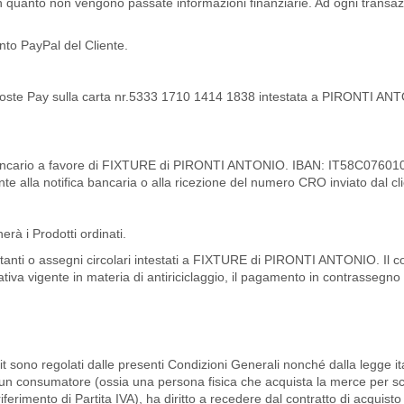
 in quanto non vengono passate informazioni finanziarie. Ad ogni transa
nto PayPal del Cliente.
a Poste Pay sulla carta nr.5333 1710 1414 1838 intestata a PIRONTI AN
co bancario a favore di FIXTURE di PIRONTI ANTONIO. IBAN: IT58C
e alla notifica bancaria o alla ricezione del numero CRO inviato dal cl
rà i Prodotti ordinati.
nti o assegni circolari intestati a FIXTURE di PIRONTI ANTONIO. Il co
ativa vigente in materia di antiriciclaggio, il pagamento in contrassegno i
te.it sono regolati dalle presenti Condizioni Generali nonché dalla legge 
e' un consumatore (ossia una persona fisica che acquista la merce per scopi
ferimento di Partita IVA), ha diritto a recedere dal contratto di acquisto