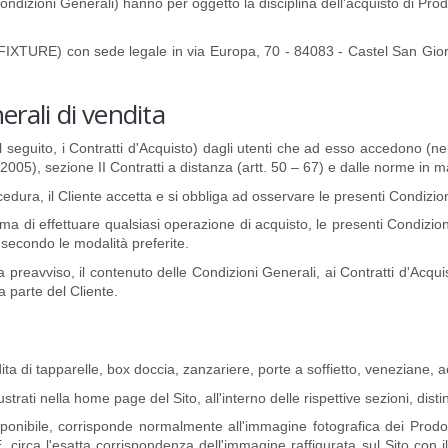
ndizioni Generali) hanno per oggetto la disciplina dell'acquisto di Prodot
to, FIXTURE) con sede legale in via Europa, 70 -
84083 -
Castel San Gior
erali di vendita
 (nel seguito, i Contratti d'Acquisto) dagli utenti che ad esso accedono (ne
05), sezione II Contratti a distanza (artt. 50 – 67) e dalle norme in m
edura, il Cliente accetta e si obbliga ad osservare le presenti Condizio
rima di effettuare qualsiasi operazione di acquisto, le presenti Condizi
secondo le modalità preferite.
reavviso, il contenuto delle Condizioni Generali, ai Contratti d'Acquis
a parte del Cliente.
ita di tapparelle, box doccia, zanzariere, porte a soffietto, veneziane, ac
lustrati nella home page del Sito, all'interno delle rispettive sezioni, dist
ponibile, corrisponde normalmente all'immagine fotografica dei Prodott
rca l'esatta corrispondenza dell'immagine raffigurata sul Sito con il 