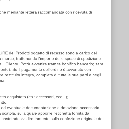
cazione mediante lettera raccomandata con ricevuta di
URE dei Prodotti oggetto di recesso sono a carico del
la merce, trattenendo l'importo delle spese di spedizione
il Cliente. Potrà avvenire tramite bonifico bancario; sarà
rrente). Se il pagamento dell'ordine è avvenuto con
restituita integra, completa di tutte le sue parti e negli
zia.
tto acquistato (es.: accessori, ecc...);
itto.
allo ed eventuale documentazione e dotazione accessoria:
scatola, sulla quale apporre l'etichetta fornita da
o nastri adesivi direttamente sulla confezione originale del