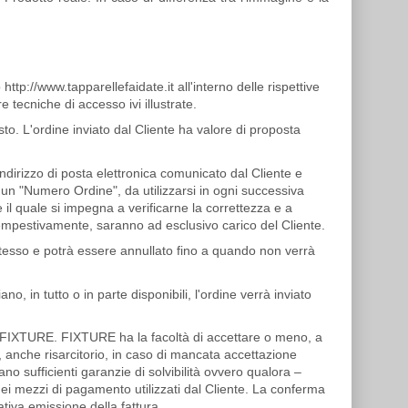
ttp://www.tapparellefaidate.it all'interno delle rispettive
 tecniche di accesso ivi illustrate.
sto. L'ordine inviato dal Cliente ha valore di proposta
ndirizzo di posta elettronica comunicato dal Cliente e
 un "Numero Ordine", da utilizzarsi in ogni successiva
 il quale si impegna a verificarne la correttezza e a
tempestivamente, saranno ad esclusivo carico del Cliente.
stesso e potrà essere annullato fino a quando non verrà
ano, in tutto o in parte disponibili, l'ordine verrà inviato
FIXTURE.
FIXTURE
ha la facoltà di accettare o meno, a
o, anche risarcitorio, in caso di mancata accettazione
ano sufficienti garanzie di solvibilità ovvero qualora –
 nei mezzi di pagamento utilizzati dal Cliente. La conferma
ativa emissione della fattura.