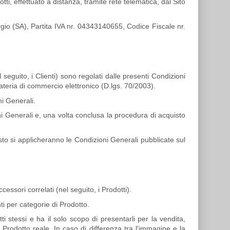
ti, effettuato a distanza, tramite rete telematica, dal Sito
gio (SA), Partita IVA nr. 04343140655, Codice Fiscale nr.
l seguito, i Clienti) sono regolati dalle presenti Condizioni
ateria di commercio elettronico (D.lgs. 70/2003).
ni Generali.
oni Generali e, una volta conclusa la procedura di acquisto
to si applicheranno le Condizioni Generali pubblicate sul
cessori correlati (nel seguito, i Prodotti).
inti per categorie di Prodotto.
i stessi e ha il solo scopo di presentarli per la vendita,
Prodotto reale. In caso di differenza tra l'immagine e la