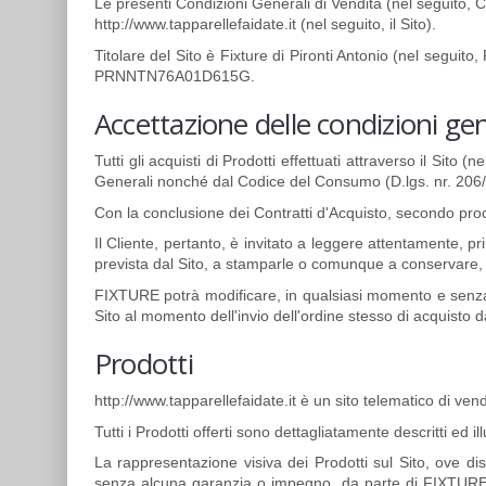
Le presenti Condizioni Generali di Vendita (nel seguito, Co
http://www.tapparellefaidate.it (nel seguito, il Sito).
Titolare del Sito è Fixture di Pironti Antonio (nel segui
PRNNTN76A01D615G.
Accettazione delle condizioni gen
Tutti gli acquisti di Prodotti effettuati attraverso il Sito
Generali nonché dal Codice del Consumo (D.lgs. nr. 206/20
Con la conclusione dei Contratti d'Acquisto, secondo proc
Il Cliente, pertanto, è invitato a leggere attentamente, p
prevista dal Sito, a stamparle o comunque a conservare, 
FIXTURE potrà modificare, in qualsiasi momento e senza p
Sito al momento dell'invio dell'ordine stesso di acquisto d
Prodotti
http://www.tapparellefaidate.it è un sito telematico di vend
Tutti i Prodotti offerti sono dettagliatamente descritti ed il
La rappresentazione visiva dei Prodotti sul Sito, ove dis
senza alcuna garanzia o impegno, da parte di FIXTURE, ci