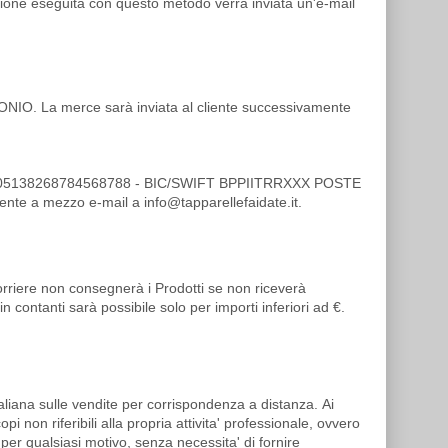
zione eseguita con questo metodo verrà inviata un'e-mail
TONIO. La merce sarà inviata al cliente successivamente
0760105138268784568788 - BIC/SWIFT BPPIITRRXXX POSTE
iente a mezzo e-mail a info@tapparellefaidate.it.
rriere non consegnerà i Prodotti se non riceverà
n contanti sarà possibile solo per importi inferiori ad €.
italiana sulle vendite per corrispondenza a distanza. Ai
 non riferibili alla propria attivita' professionale, ovvero
 per qualsiasi motivo, senza necessita' di fornire