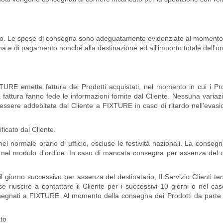
Sito. Le spese di consegna sono adeguatamente evidenziate al momento de
a e di pagamento nonché alla destinazione ed all'importo totale dell'or
XTURE emette fattura dei Prodotti acquistati, nel momento in cui i Pr
a fattura fanno fede le informazioni fornite dal Cliente. Nessuna variaz
à essere addebitata dal Cliente a FIXTURE in caso di ritardo nell'evasi
ificato dal Cliente.
el normale orario di ufficio, escluse le festività nazionali. La conseg
o nel modulo d'ordine. In caso di mancata consegna per assenza del desti
il giorno successivo per assenza del destinatario, Il Servizio Clienti 
e riuscire a contattare il Cliente per i successivi 10 giorni o nel ca
onsegnati a FIXTURE. Al momento della consegna dei Prodotti da parte 
to