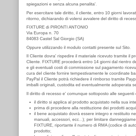
spiegazioni e senza alcuna penalita'.
Per esercitare tale diritto, il cliente, entro 10 giorni la
ritorno, dichiarando di volersi avvalere del diritto di reces
FIXTURE di PIRONTI ANTONIO
Via Europa n. 70
84083
Castel Sal Giorgio (SA)
Oppure utilizzando il modulo contatti presente sul Sito.
Il Cliente dovra' rispedire il materiale ricevuto tramite il p
Cliente
.
FIXTURE procederà entro 14 giorni dal rientro dell
e gli eventuali costi di commissione sul pagamento ricevu
cura del cliente fornire tempestivamente le coordinate ban
PayPal il Cliente potrà richiedere il rimborso tramite Payp
imballi originali, custodita ed eventualmente adoperata s
Il diritto di recesso e' comunque sottoposto alle seguenti 
il diritto si applica al prodotto acquistato nella sua 
prima di procedere alla restituzione dei prodotti acquis
il bene acquistato dovrà essere integro e restituito 
manuali, accessori, ecc...); per limitare danneggiamen
FIXTURE, riportante il numero di RMA (codice di autoriz
prodotto;