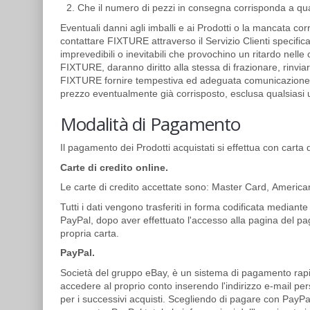
Che il numero di pezzi in consegna corrisponda a qua
Eventuali danni agli imballi e ai Prodotti o la mancata c
contattare FIXTURE attraverso il Servizio Clienti specifican
imprevedibili o inevitabili che provochino un ritardo nell
FIXTURE, daranno diritto alla stessa di frazionare, rinviare
FIXTURE fornire tempestiva ed adeguata comunicazione delle
prezzo eventualmente già corrisposto, esclusa qualsiasi ul
Modalità di Pagamento
Il pagamento dei Prodotti acquistati si effettua con carta
Carte di credito online.
Le carte di credito accettate sono: Master Card, America
Tutti i dati vengono trasferiti in forma codificata mediant
PayPal, dopo aver effettuato l'accesso alla pagina del p
propria carta.
PayPal.
Società del gruppo eBay, è un sistema di pagamento rapid
accedere al proprio conto inserendo l'indirizzo e-mail pe
per i successivi acquisti. Scegliendo di pagare con PayPa