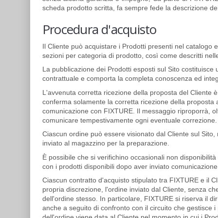
scheda prodotto scritta, fa sempre fede la descrizione de
Procedura d'acquisto
Il Cliente può acquistare i Prodotti presenti nel catalogo e
sezioni per categoria di prodotto, così come descritti nell
La pubblicazione dei Prodotti esposti sul Sito costituisce 
contrattuale e comporta la completa conoscenza ed integr
L'avvenuta corretta ricezione della proposta del Cliente
conferma solamente la corretta ricezione della proposta a
comunicazione con FIXTURE. Il messaggio riproporrà, oltre a
comunicare tempestivamente ogni eventuale correzione. Po
Ciascun ordine può essere visionato dal Cliente sul Sito,
inviato al magazzino per la preparazione.
È possibile che si verifichino occasionali non disponibilità d
con i prodotti disponibili dopo aver inviato comunicazione a
Ciascun contratto d'acquisto stipulato tra
FIXTURE
e il 
propria discrezione, l'ordine inviato dal Cliente, senza ch
dell'ordine stesso. In particolare,
FIXTURE
si riserva il 
anche a seguito di confronto con il circuito che gestisce 
dell'ordine viene data al Cliente nel momento in cui i Pro