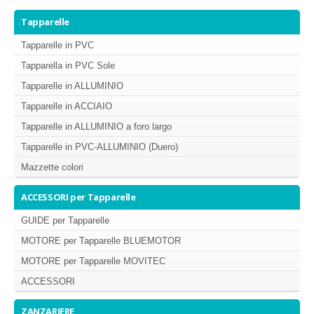
MISURE TAPPARELLE
Tapparelle
DIAMETRO DI ARROTOLAMENTO
Tapparelle in PVC
Tapparella in PVC Sole
TAPPARELLA IN PVC
Tapparelle in ALLUMINIO
TAPPARELLA IN ALLUMINIO
Tapparelle in ACCIAIO
TAPPARELLA IN ACCIAIO
Tapparelle in ALLUMINIO a foro largo
TAPPARELLA IN PVC-ALLUMINIO (DUERO)
Tapparelle in PVC-ALLUMINIO (Duero)
Mazzette colori
TIPI DI MANOVRA
ACCESSORI per Tapparelle
COLORI TAPPARELLE
GUIDE per Tapparelle
MOTORE per Tapparelle BLUEMOTOR
MOTORE per Tapparelle MOVITEC
ACCESSORI
ZANZARIERE